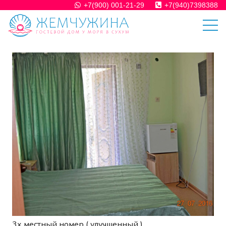
+7(900) 001-21-29
+7(940)7398388
3х местный номер ( улучшенный )